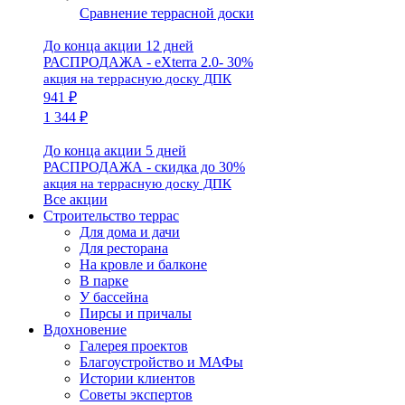
Сравнение террасной доски
До конца акции 12 дней
РАСПРОДАЖА - eXterra 2.0- 30%
акция на террасную доску ДПК
941 ₽
1 344 ₽
До конца акции 5 дней
РАСПРОДАЖА - скидка до 30%
акция на террасную доску ДПК
Все акции
Строительство террас
Для дома и дачи
Для ресторана
На кровле и балконе
В парке
У бассейна
Пирсы и причалы
Вдохновение
Галерея проектов
Благоустройство и МАФы
Истории клиентов
Советы экспертов