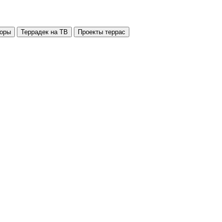
оры
Террадек на ТВ
Проекты террас