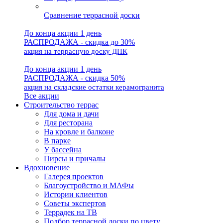
Сравнение террасной доски
До конца акции 1 день
РАСПРОДАЖА - скидка до 30%
акция на террасную доску ДПК
До конца акции 1 день
РАСПРОДАЖА - скидка 50%
акция на складские остатки керамогранита
Все акции
Строительство террас
Для дома и дачи
Для ресторана
На кровле и балконе
В парке
У бассейна
Пирсы и причалы
Вдохновение
Галерея проектов
Благоустройство и МАФы
Истории клиентов
Советы экспертов
Террадек на ТВ
Подбор террасной доски по цвету