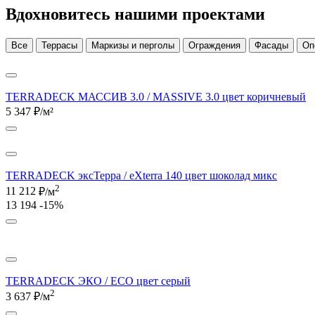
Вдохновитесь нашими проектами
Все
Террасы
Маркизы и перголы
Ограждения
Фасады
Оп
TERRADECK МАССИВ 3.0 / MASSIVE 3.0 цвет коричневый
5 347
₽/м²
TERRADECK эксТерра / eXterra 140 цвет шоколад микс
2
11 212
₽/м
13 194
-15%
TERRADECK ЭКО / ECO цвет серый
2
3 637
₽/м